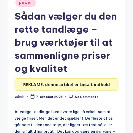
Posted
power
in
Sådan vælger du den
rette tandlæge –
brug værktøjer til at
sammenligne priser
og kvalitet
REKLAME: denne artikel er betalt indhold
admin
7. oktober 2025
No Comments
Posted
by
At vælge tandlæge burde være lige så enkelt som at
vælge frisør. Men det er det sjældent. De fleste af os
går bare til den tandlæge, der ligger tættest på, eller
den vi “altid har brugt”. Det kan dog være en dyr vane –