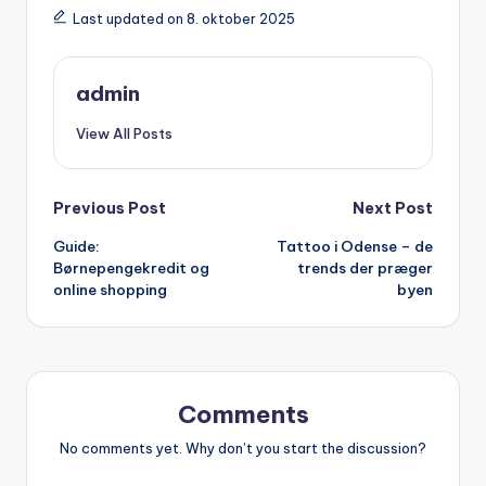
Last updated on 8. oktober 2025
admin
View All Posts
Post
Previous Post
Next Post
Guide:
Tattoo i Odense – de
navigation
Børnepengekredit og
trends der præger
online shopping
byen
Comments
No comments yet. Why don’t you start the discussion?