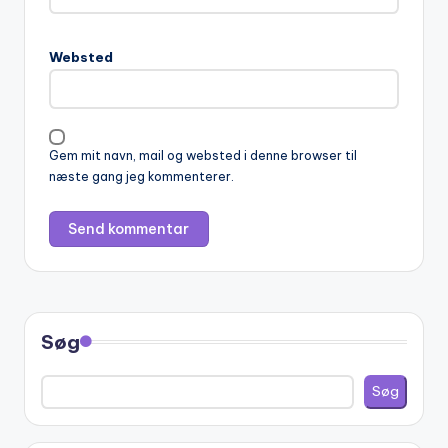
r
n
Websted
a
t
i
v
Gem mit navn, mail og websted i denne browser til
e
næste gang jeg kommenterer.
:
Søg
Søg