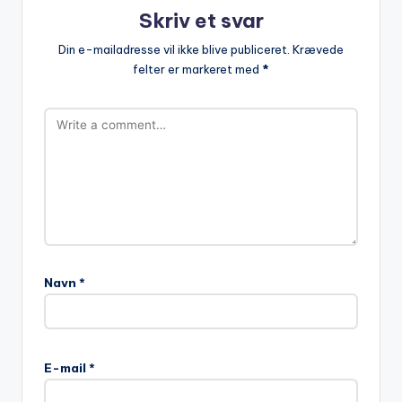
Skriv et svar
Din e-mailadresse vil ikke blive publiceret.
Krævede
felter er markeret med
*
Navn
*
A
l
E-mail
*
t
e