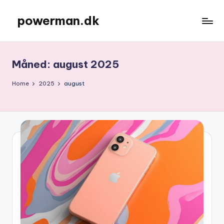
powerman.dk
Skip
to
content
Måned:
august 2025
Home
2025
august