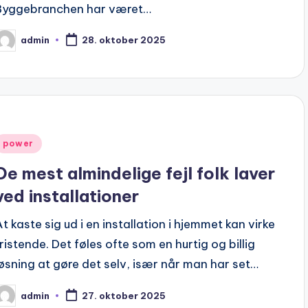
Byggebranchen har været…
admin
28. oktober 2025
osted
y
Posted
power
n
De mest almindelige fejl folk laver
ved installationer
At kaste sig ud i en installation i hjemmet kan virke
fristende. Det føles ofte som en hurtig og billig
løsning at gøre det selv, især når man har set…
admin
27. oktober 2025
osted