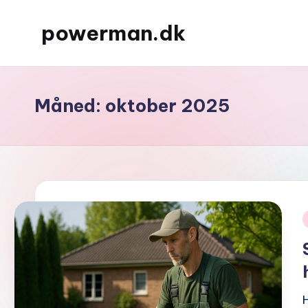
powerman.dk
Skip
to
content
Måned:
oktober 2025
i