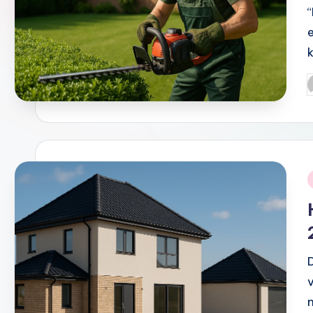
P
b
i