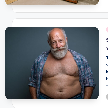
b
i
h
P
b