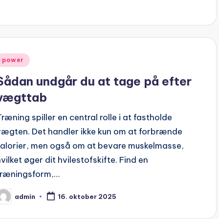
y
Posted
power
n
Sådan undgår du at tage på efter
vægttab
Træning spiller en central rolle i at fastholde
vægten. Det handler ikke kun om at forbrænde
kalorier, men også om at bevare muskelmasse,
vilket øger dit hvilestofskifte. Find en
træningsform,…
admin
16. oktober 2025
osted
y