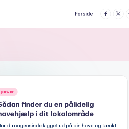
facebook.
twitte
t
Forside
Posted
power
n
Sådan finder du en pålidelig
havehjælp i dit lokalområde
Har du nogensinde kigget ud på din have og tænkt: