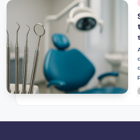
i
P
b