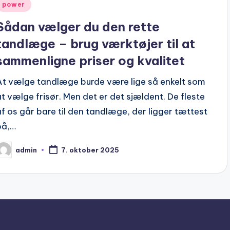
Posted
power
n
Sådan vælger du den rette
tandlæge – brug værktøjer til at
sammenligne priser og kvalitet
At vælge tandlæge burde være lige så enkelt som
at vælge frisør. Men det er det sjældent. De fleste
af os går bare til den tandlæge, der ligger tættest
på,…
admin
7. oktober 2025
osted
y