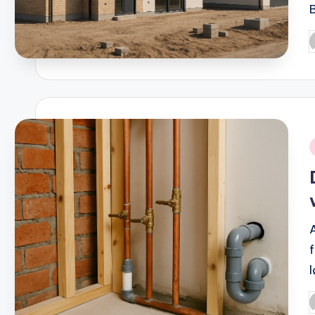
P
b
i
P