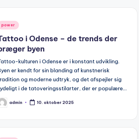
Posted
power
n
Tattoo i Odense – de trends der
præger byen
Tattoo-kulturen i Odense er i konstant udvikling.
Byen er kendt for sin blanding af kunstnerisk
tradition og moderne udtryk, og det afspejler sig
tydeligt i de tatoveringsstilarter, der er populære…
admin
10. oktober 2025
osted
y