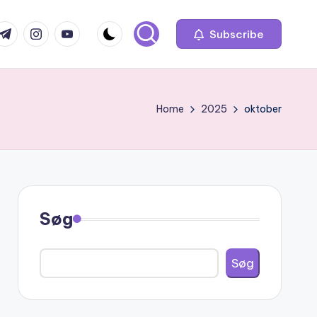
com
r.com
.me
instagram.com
youtube.com
Subscribe
Home
2025
oktober
Søg
Søg