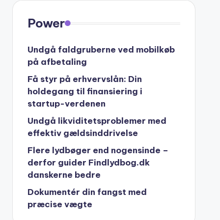
Power
Undgå faldgruberne ved mobilkøb
på afbetaling
Få styr på erhvervslån: Din
holdegang til finansiering i
startup-verdenen
Undgå likviditetsproblemer med
effektiv gældsinddrivelse
Flere lydbøger end nogensinde –
derfor guider Findlydbog.dk
danskerne bedre
Dokumentér din fangst med
præcise vægte