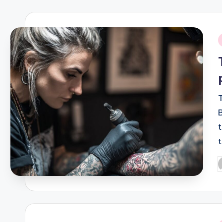
i
P
b