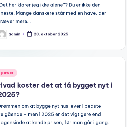
“Det her klarer jeg ikke alene”? Du er ikke den
eneste. Mange danskere står med en have, der
kræver mere…
admin
28. oktober 2025
osted
y
Posted
power
n
Hvad koster det at få bygget nyt i
2025?
Drømmen om at bygge nyt hus lever i bedste
velgående – men i 2025 er det vigtigere end
nogensinde at kende prisen, før man går i gang.