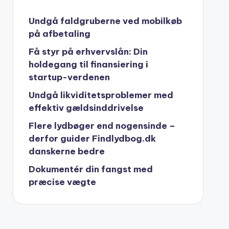
Undgå faldgruberne ved mobilkøb
på afbetaling
Få styr på erhvervslån: Din
holdegang til finansiering i
startup-verdenen
Undgå likviditetsproblemer med
effektiv gældsinddrivelse
Flere lydbøger end nogensinde –
derfor guider Findlydbog.dk
danskerne bedre
Dokumentér din fangst med
præcise vægte