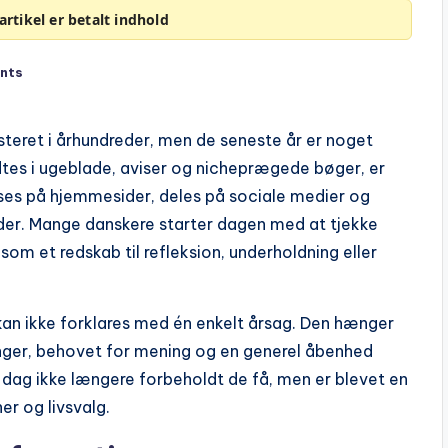
rtikel er betalt indhold
nts
steret i århundreder, men de seneste år er noget
ndtes i ugeblade, aviser og nicheprægede bøger, er
æses på hjemmesider, deles på sociale medier og
der. Mange danskere starter dagen med at tjekke
som et redskab til refleksion, underholdning eller
kan ikke forklares med én enkelt årsag. Den hænger
nger, behovet for mening og en generel åbenhed
 i dag ikke længere forbeholdt de få, men er blevet en
er og livsvalg.