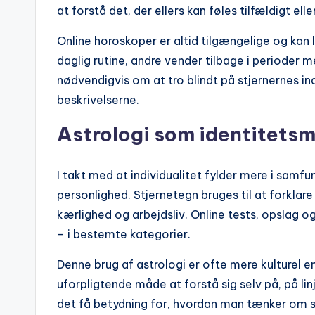
at forstå det, der ellers kan føles tilfældigt ell
Online horoskoper er altid tilgængelige og ka
daglig rutine, andre vender tilbage i perioder me
nødvendigvis om at tro blindt på stjernernes in
beskrivelserne.
Astrologi som identitets
I takt med at individualitet fylder mere i samfun
personlighed. Stjernetegn bruges til at forklar
kærlighed og arbejdsliv. Online tests, opslag og
– i bestemte kategorier.
Denne brug af astrologi er ofte mere kulturel e
uforpligtende måde at forstå sig selv på, på lin
det få betydning for, hvordan man tænker om sig 