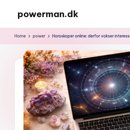
powerman.dk
Skip
to
content
Home
power
Horoskoper online: derfor vokser interess