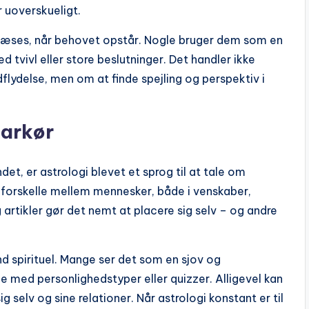
er uoverskueligt.
n læses, når behovet opstår. Nogle bruger dem som en
d tvivl eller store beslutninger. Det handler ikke
dflydelse, men om at finde spejling og perspektiv i
markør
det, er astrologi blevet et sprog til at tale om
e forskelle mellem mennesker, både i venskaber,
 artikler gør det nemt at placere sig selv – og andre
nd spirituel. Mange ser det som en sjov og
je med personlighedstyper eller quizzer. Alligevel kan
selv og sine relationer. Når astrologi konstant er til