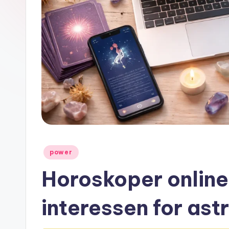
Posted
power
in
Horoskoper online
interessen for ast