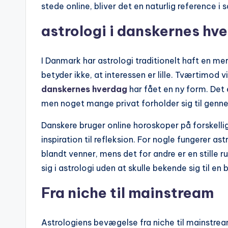
stede online, bliver det en naturlig reference i 
astrologi i danskernes hv
I Danmark har astrologi traditionelt haft en me
betyder ikke, at interessen er lille. Tværtimod v
danskernes hverdag
har fået en ny form. Det 
men noget mange privat forholder sig til genn
Danskere bruger online horoskoper på forskell
inspiration til refleksion. For nogle fungerer 
blandt venner, mens det for andre er en stille r
sig i astrologi uden at skulle bekende sig til e
Fra niche til mainstream
Astrologiens bevægelse fra niche til mainstr