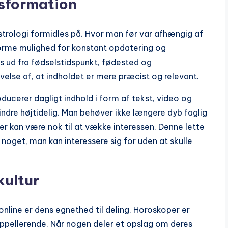
nsformation
trologi formidles på. Hvor man før var afhængig af
tforme mulighed for konstant opdatering og
s ud fra fødselstidspunkt, fødested og
evelse af, at indholdet er mere præcist og relevant.
oducerer dagligt indhold i form af tekst, video og
indre højtidelig. Man behøver ikke længere dyb faglig
er kan være nok til at vække interessen. Denne lette
noget, man kan interessere sig for uden at skulle
kultur
online er dens egnethed til deling. Horoskoper er
ppellerende. Når nogen deler et opslag om deres