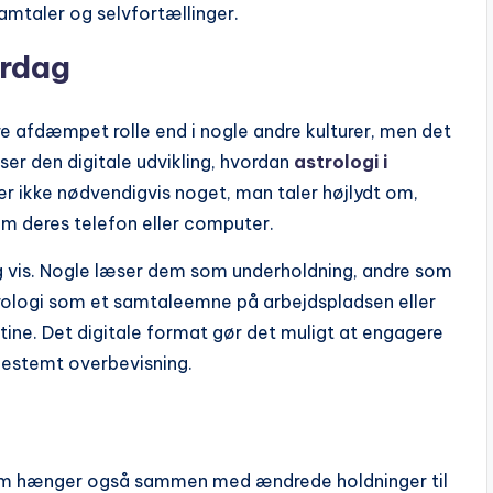
samtaler og selvfortællinger.
erdag
re afdæmpet rolle end i nogle andre kulturer, men det
iser den digitale udvikling, hvordan
astrologi i
er ikke nødvendigvis noget, man taler højlydt om,
em deres telefon eller computer.
ig vis. Nogle læser dem som underholdning, andre som
astrologi som et samtaleemne på arbejdspladsen eller
utine. Det digitale format gør det muligt at engagere
n bestemt overbevisning.
eam hænger også sammen med ændrede holdninger til