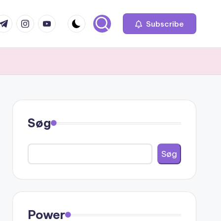
com
r.com
.me
instagram.com
youtube.com
Subscribe
Søg
Søg
Power