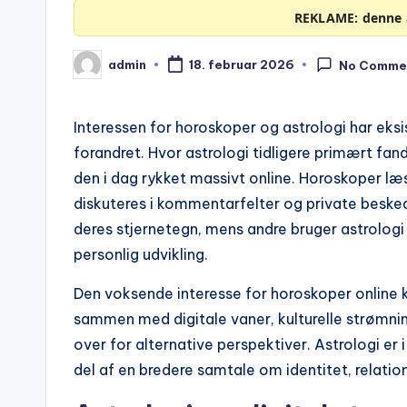
REKLAME: denne a
admin
18. februar 2026
No Comme
Posted
by
Interessen for horoskoper og astrologi har eksi
forandret. Hvor astrologi tidligere primært fa
den i dag rykket massivt online. Horoskoper l
diskuteres i kommentarfelter og private beske
deres stjernetegn, mens andre bruger astrologi 
personlig udvikling.
Den voksende interesse for horoskoper online 
sammen med digitale vaner, kulturelle strømni
over for alternative perspektiver. Astrologi er
del af en bredere samtale om identitet, relation