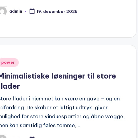
admin
19. december 2025
osted
y
Posted
power
n
Minimalistiske løsninger til store
flader
Store flader i hjemmet kan være en gave – og en
udfordring. De skaber et luftigt udtryk, giver
mulighed for store vinduespartier og åbne vægge,
men kan samtidig føles tomme,…