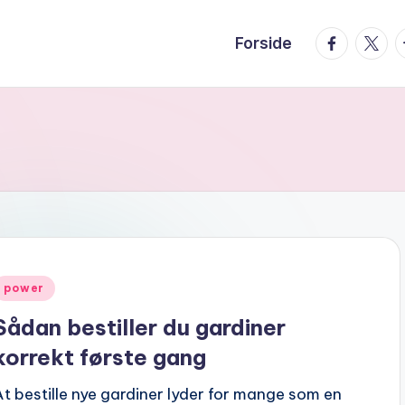
facebook.
twitte
t
Forside
Posted
power
n
Sådan bestiller du gardiner
korrekt første gang
At bestille nye gardiner lyder for mange som en