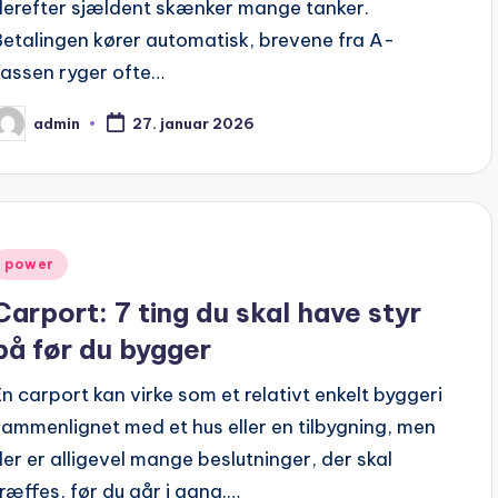
derefter sjældent skænker mange tanker.
Betalingen kører automatisk, brevene fra A-
kassen ryger ofte…
admin
27. januar 2026
osted
y
Posted
power
n
Carport: 7 ting du skal have styr
på før du bygger
En carport kan virke som et relativt enkelt byggeri
sammenlignet med et hus eller en tilbygning, men
der er alligevel mange beslutninger, der skal
træffes, før du går i gang.…