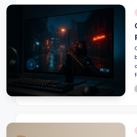
i
P
b