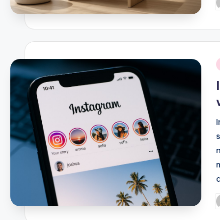
P
b
i
P
b