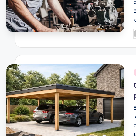
P
b
i