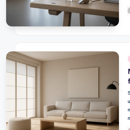
P
b
i