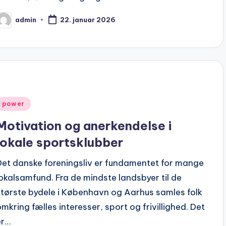
admin
22. januar 2026
osted
y
Posted
power
n
Motivation og anerkendelse i
lokale sportsklubber
Det danske foreningsliv er fundamentet for mange
lokalsamfund. Fra de mindste landsbyer til de
største bydele i København og Aarhus samles folk
omkring fælles interesser, sport og frivillighed. Det
er…