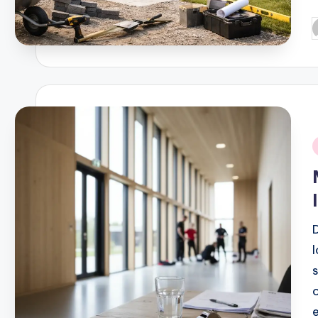
P
b
i