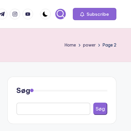
com
r.com
.me
instagram.com
youtube.com
Subscribe
Home
power
Page 2
Søg
Søg