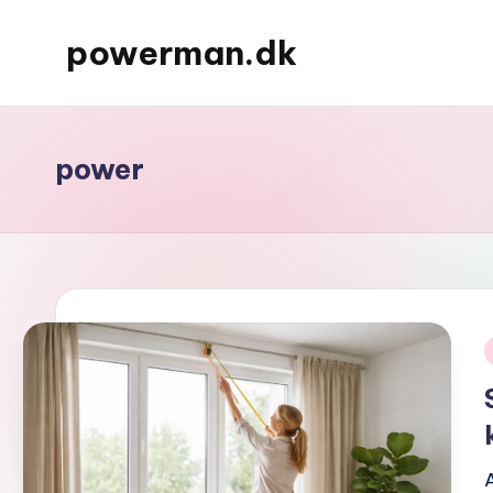
powerman.dk
Skip
to
content
power
i