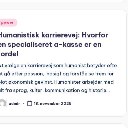
Posted
power
n
Humanistisk karrierevej: Hvorfor
en specialiseret a-kasse er en
fordel
At vælge en karrierevej som humanist betyder ofte
at gå efter passion, indsigt og forståelse frem for
blot økonomisk gevinst. Humanister arbejder med
alt fra sprog, kultur, kommunikation og historie…
admin
18. november 2025
osted
y