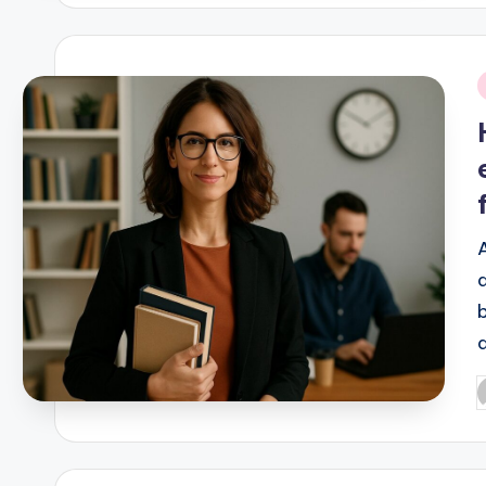
i
P
b