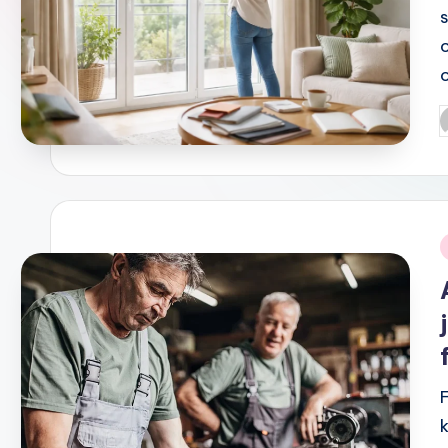
P
b
i