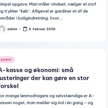
simpel opgave. Man måler vinduet, vælger et stof
og trykker “køb”. Alligevel er gardiner et af de
områder i boligindretning, hvor…
admin
4. februar 2026
osted
y
Posted
power
n
A-kasse og økonomi: små
justeringer der kan gøre en stor
forskel
For mange lønmodtagere og selvstændige er A-
kassen noget, man melder sig ind i én gang – og