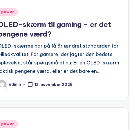
Posted
power
n
OLED-skærm til gaming – er det
pengene værd?
OLED-skærme har på få år ændret standarden for
billedkvalitet. For gamere, der jagter den bedste
oplevelse, står spørgsmålet nu: Er en OLED-skærm
faktisk pengene værd, eller er det bare en…
admin
12. november 2025
osted
y
Posted
power