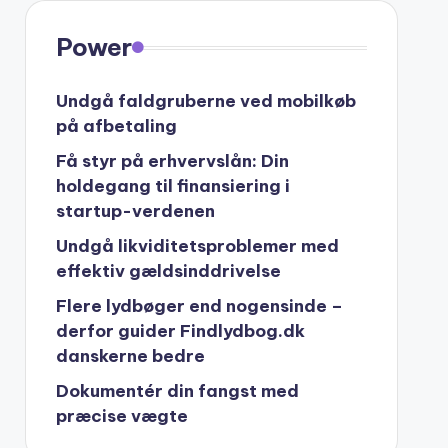
Power
Undgå faldgruberne ved mobilkøb
på afbetaling
Få styr på erhvervslån: Din
holdegang til finansiering i
startup-verdenen
Undgå likviditetsproblemer med
effektiv gældsinddrivelse
Flere lydbøger end nogensinde –
derfor guider Findlydbog.dk
danskerne bedre
Dokumentér din fangst med
præcise vægte