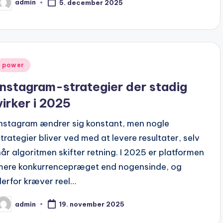
admin
5. december 2025
osted
y
Posted
power
n
Instagram-strategier der stadig
virker i 2025
Instagram ændrer sig konstant, men nogle
strategier bliver ved med at levere resultater, selv
når algoritmen skifter retning. I 2025 er platformen
mere konkurrencepræget end nogensinde, og
derfor kræver reel…
admin
19. november 2025
osted
y